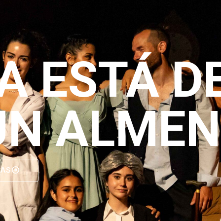
SA ESTÁ D
UN ALME
RAS