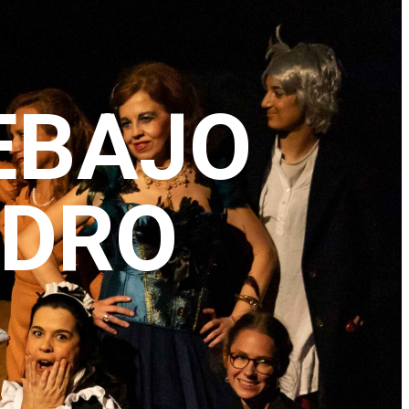
EBAJO
NDRO