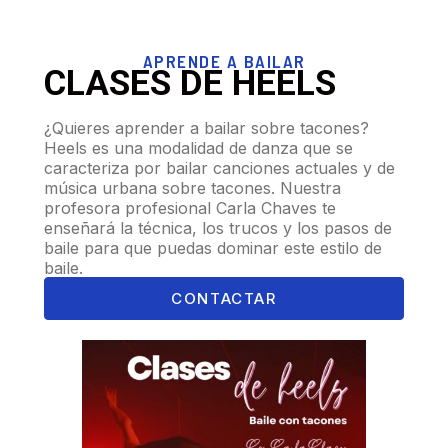
APRENDE A BAILAR
CLASES DE HEELS
¿Quieres aprender a bailar sobre tacones?
Heels es una modalidad de danza que se
caracteriza por bailar canciones actuales y de
música urbana sobre tacones. Nuestra
profesora profesional Carla Chaves te
enseñará la técnica, los trucos y los pasos de
baile para que puedas dominar este estilo de
baile.
CONTACTAR