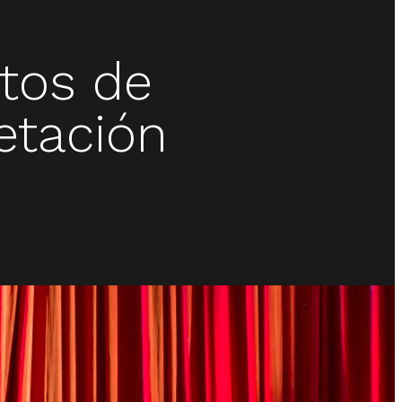
ctos de
etación