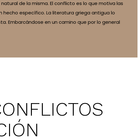
tural de la misma. El conflicto es lo que motiva las
 hecho específico. La literatura griega antigua lo
nista. Embarcándose en un camino que por lo general
CONFLICTOS
CIÓN