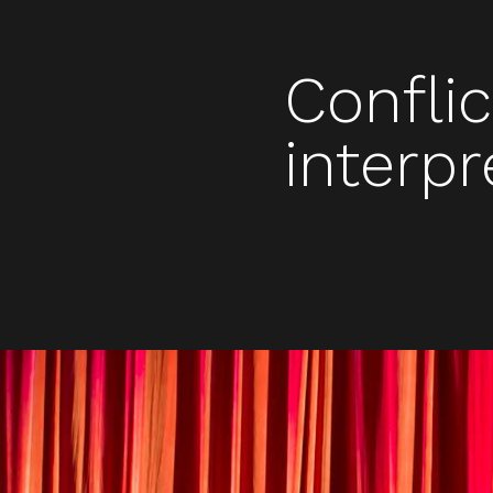
Confli
interpr